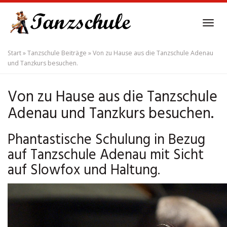
Skip
to
Tog
main
navi
content
Start
»
Tanzschule Beiträge
»
Von zu Hause aus die Tanzschule Adenau
und Tanzkurs besuchen.
Von zu Hause aus die Tanzschule
Adenau und Tanzkurs besuchen.
Phantastische Schulung in Bezug
auf Tanzschule Adenau mit Sicht
auf Slowfox und Haltung.