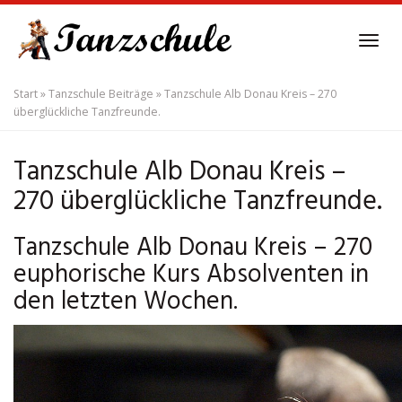
Skip
to
Tog
main
navi
content
Start
»
Tanzschule Beiträge
»
Tanzschule Alb Donau Kreis – 270
überglückliche Tanzfreunde.
Tanzschule Alb Donau Kreis –
270 überglückliche Tanzfreunde.
Tanzschule Alb Donau Kreis – 270
euphorische Kurs Absolventen in
den letzten Wochen.