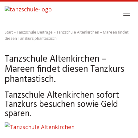
Skip
to
Tog
main
navi
content
Start
»
Tanzschule Beiträge
»
Tanzschule Altenkirchen – Mareen findet
diesen Tanzkurs phantastisch.
Tanzschule Altenkirchen –
Mareen findet diesen Tanzkurs
phantastisch.
Tanzschule Altenkirchen sofort
Tanzkurs besuchen sowie Geld
sparen.