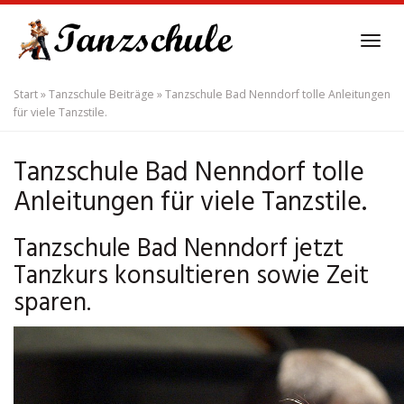
Skip
to
Tog
main
navi
content
Start
»
Tanzschule Beiträge
»
Tanzschule Bad Nenndorf tolle Anleitungen
für viele Tanzstile.
Tanzschule Bad Nenndorf tolle
Anleitungen für viele Tanzstile.
Tanzschule Bad Nenndorf jetzt
Tanzkurs konsultieren sowie Zeit
sparen.