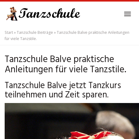
Skip
to
Tog
main
navi
content
Start
»
Tanzschule Beiträge
»
Tanzschule Balve praktische Anleitungen
für viele Tanzstile.
Tanzschule Balve praktische
Anleitungen für viele Tanzstile.
Tanzschule Balve jetzt Tanzkurs
teilnehmen und Zeit sparen.