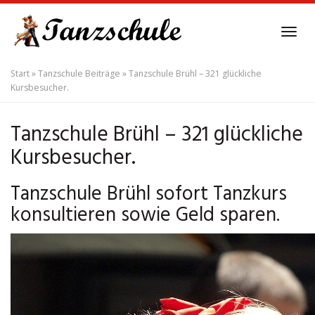
Skip
to
Tog
main
navi
content
Start
»
Tanzschule Beiträge
»
Tanzschule Brühl – 321 glückliche
Kursbesucher.
Tanzschule Brühl – 321 glückliche
Kursbesucher.
Tanzschule Brühl sofort Tanzkurs
konsultieren sowie Geld sparen.