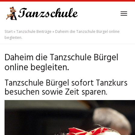
Skip
to
Tog
main
navi
content
Start
»
Tanzschule Beiträge
»
Daheim die Tanzschule Bürgel online
begleiten.
Daheim die Tanzschule Bürgel
online begleiten.
Tanzschule Bürgel sofort Tanzkurs
besuchen sowie Zeit sparen.