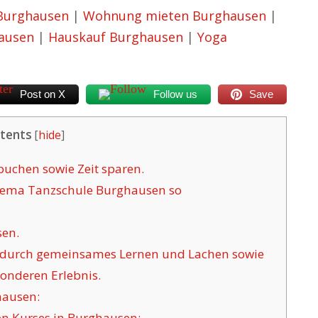
 Burghausen
|
Wohnung mieten Burghausen
|
ausen
|
Hauskauf Burghausen
|
Yoga
Post on X
Follow us
Save
tents
[
hide
]
uchen sowie Zeit sparen.
hema Tanzschule Burghausen so
en.
h durch gemeinsames Lernen und Lachen sowie
onderen Erlebnis.
hausen:
en Kurses in Burghausen: