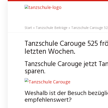
Skip
to
main
content
Start
»
Tanzschule Beiträge
»
Tanzschule Carouge 525
Tanzschule Carouge 525 fr
letzten Wochen.
Tanzschule Carouge jetzt Ta
sparen.
Weshalb ist der Besuch bezügl
empfehlenswert?