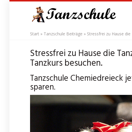
Skip
to
main
content
Start
»
Tanzschule Beiträge
»
Stressfrei zu Hause di
Stressfrei zu Hause die Ta
Tanzkurs besuchen.
Tanzschule Chemiedreieck je
sparen.