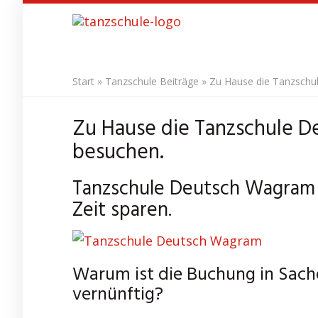
Skip
to
main
content
Start
»
Tanzschule Beiträge
»
Zu Hause die Tanzschu
Zu Hause die Tanzschule D
besuchen.
Tanzschule Deutsch Wagram 
Zeit sparen.
Warum ist die Buchung in Sac
vernünftig?