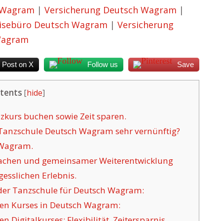
 Wagram
|
Versicherung Deutsch Wagram
|
isebüro Deutsch Wagram
|
Versicherung
Wagram
Post on X
Follow us
Save
tents
[
hide
]
kurs buchen sowie Zeit sparen.
Tanzschule Deutsch Wagram sehr vernünftig?
 Wagram.
achen und gemeinsamer Weiterentwicklung
esslichen Erlebnis.
 der Tanzschule für Deutsch Wagram:
en Kurses in Deutsch Wagram:
Digitalkurses: Flexibilität, Zeitersparnis.