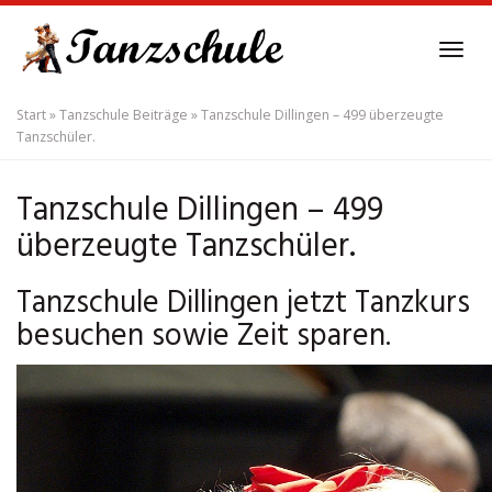
Skip
to
Tog
main
navi
content
Start
»
Tanzschule Beiträge
»
Tanzschule Dillingen – 499 überzeugte
Tanzschüler.
Tanzschule Dillingen – 499
überzeugte Tanzschüler.
Tanzschule Dillingen jetzt Tanzkurs
besuchen sowie Zeit sparen.