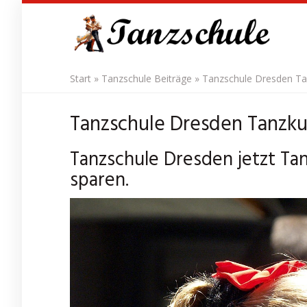
Skip
to
main
content
Start
»
Tanzschule Beiträge
»
Tanzschule Dresden Tan
Tanzschule Dresden Tanzkur
Tanzschule Dresden jetzt Ta
sparen.