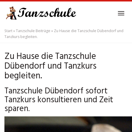
Skip
to
Tog
main
navi
content
Start
»
Tanzschule Beiträge
»
Zu Hause die Tanzschule Dübendorf und
Tanzkurs begleiten.
Zu Hause die Tanzschule
Dübendorf und Tanzkurs
begleiten.
Tanzschule Dübendorf sofort
Tanzkurs konsultieren und Zeit
sparen.