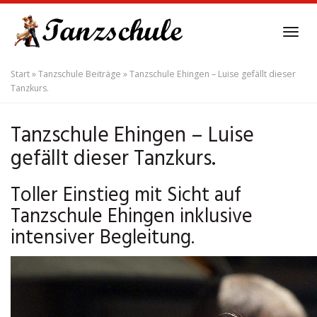
Skip
to
Tog
main
navi
content
Start
»
Tanzschule Beiträge
»
Tanzschule Ehingen – Luise gefällt dieser
Tanzkurs.
Tanzschule Ehingen – Luise
gefällt dieser Tanzkurs.
Toller Einstieg mit Sicht auf
Tanzschule Ehingen inklusive
intensiver Begleitung.