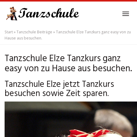
Skip
to
Tog
main
navi
content
Start
»
Tanzschule Beiträge
»
Tanzschule Elze Tanzkurs ganz easy von zu
Hause aus besuchen.
Tanzschule Elze Tanzkurs ganz
easy von zu Hause aus besuchen.
Tanzschule Elze jetzt Tanzkurs
besuchen sowie Zeit sparen.