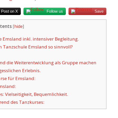
Post on X
Follow us
Save
tents
[
hide
]
 Emsland inkl. intensiver Begleitung.
h Tanzschule Emsland so sinnvoll?
nd die Weiterentwicklung als Gruppe machen
sslichen Erlebnis.
rse für Emsland:
Emsland:
s: Vielseitigkeit, Bequemlichkeit.
rend des Tanzkurses: