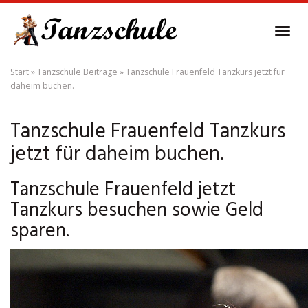
Skip
to
Tog
main
navi
content
Start
»
Tanzschule Beiträge
»
Tanzschule Frauenfeld Tanzkurs jetzt für
daheim buchen.
Tanzschule Frauenfeld Tanzkurs
jetzt für daheim buchen.
Tanzschule Frauenfeld jetzt
Tanzkurs besuchen sowie Geld
sparen.