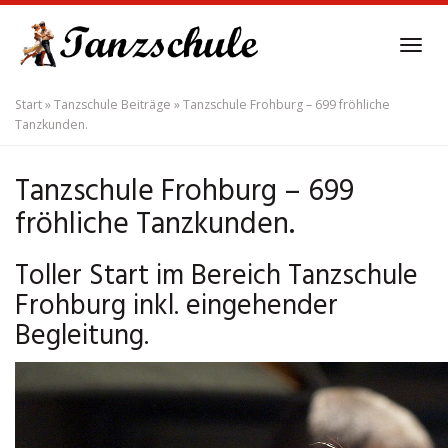
Skip
to
Tog
main
navi
content
Start
»
Tanzschule Beiträge
»
Tanzschule Frohburg – 699 fröhliche
Tanzkunden.
Tanzschule Frohburg – 699
fröhliche Tanzkunden.
Toller Start im Bereich Tanzschule
Frohburg inkl. eingehender
Begleitung.