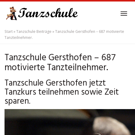
Skip
to
Tog
main
navi
content
Start
»
Tanzschule Beiträge
»
Tanzschule Gersthofen – 687 motivierte
Tanzteilnehmer.
Tanzschule Gersthofen – 687
motivierte Tanzteilnehmer.
Tanzschule Gersthofen jetzt
Tanzkurs teilnehmen sowie Zeit
sparen.