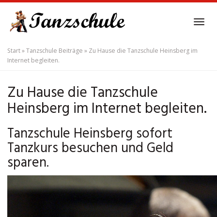
Skip
to
Tog
main
navi
content
Start
»
Tanzschule Beiträge
»
Zu Hause die Tanzschule Heinsberg im
Internet begleiten.
Zu Hause die Tanzschule
Heinsberg im Internet begleiten.
Tanzschule Heinsberg sofort
Tanzkurs besuchen und Geld
sparen.