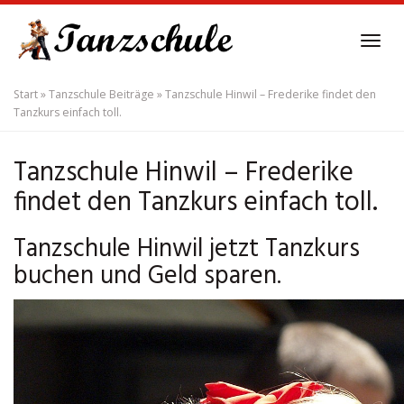
Skip
to
Tog
main
navi
content
Start
»
Tanzschule Beiträge
»
Tanzschule Hinwil – Frederike findet den
Tanzkurs einfach toll.
Tanzschule Hinwil – Frederike
findet den Tanzkurs einfach toll.
Tanzschule Hinwil jetzt Tanzkurs
buchen und Geld sparen.