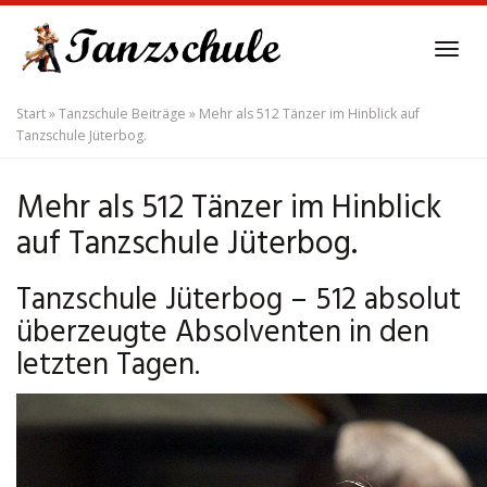
Skip
to
Tog
main
navi
content
Start
»
Tanzschule Beiträge
»
Mehr als 512 Tänzer im Hinblick auf
Tanzschule Jüterbog.
Mehr als 512 Tänzer im Hinblick
auf Tanzschule Jüterbog.
Tanzschule Jüterbog – 512 absolut
überzeugte Absolventen in den
letzten Tagen.