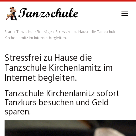
Skip
to
Tog
main
navi
content
Start
»
Tanzschule Beiträge
»
Stressfrei zu Hause die Tanzschule
Kirchenlamitz im Internet begleiten.
Stressfrei zu Hause die
Tanzschule Kirchenlamitz im
Internet begleiten.
Tanzschule Kirchenlamitz sofort
Tanzkurs besuchen und Geld
sparen.