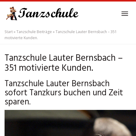
Skip
to
Tog
main
navi
content
Start
»
Tanzschule Beiträge
»
Tanzschule Lauter Bernsbach – 351
motivierte Kunden.
Tanzschule Lauter Bernsbach –
351 motivierte Kunden.
Tanzschule Lauter Bernsbach
sofort Tanzkurs buchen und Zeit
sparen.