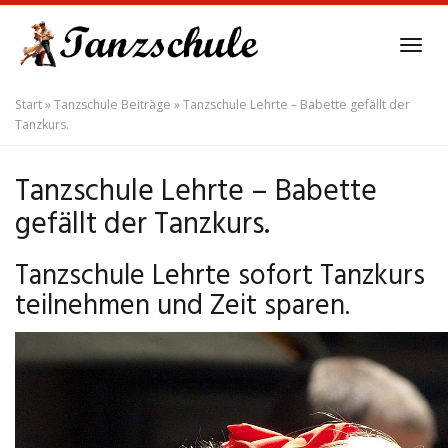
Skip
to
Tog
main
navi
content
Start
»
Tanzschule Beiträge
»
Tanzschule Lehrte – Babette gefällt der
Tanzkurs.
Tanzschule Lehrte – Babette
gefällt der Tanzkurs.
Tanzschule Lehrte sofort Tanzkurs
teilnehmen und Zeit sparen.