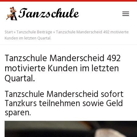
Skip
to
Tog
main
navi
content
Start
»
Tanzschule Beiträge
»
Tanzschule Manderscheid 492 motivierte
Kunden im letzten Quartal.
Tanzschule Manderscheid 492
motivierte Kunden im letzten
Quartal.
Tanzschule Manderscheid sofort
Tanzkurs teilnehmen sowie Geld
sparen.