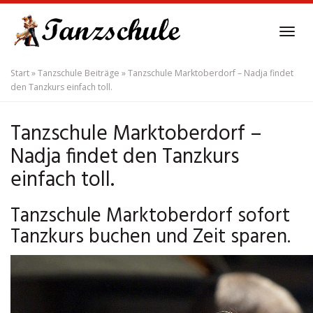
Skip
to
Tog
main
navi
content
Start
»
Tanzschule Beiträge
»
Tanzschule Marktoberdorf – Nadja findet
den Tanzkurs einfach toll.
Tanzschule Marktoberdorf –
Nadja findet den Tanzkurs
einfach toll.
Tanzschule Marktoberdorf sofort
Tanzkurs buchen und Zeit sparen.