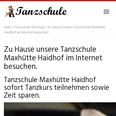
Skip
to
Tog
main
navi
content
Start
»
Tanzschule Beiträge
»
Zu Hause unsere Tanzschule Maxhütte
Haidhof im Internet besuchen.
Zu Hause unsere Tanzschule
Maxhütte Haidhof im Internet
besuchen.
Tanzschule Maxhütte Haidhof
sofort Tanzkurs teilnehmen sowie
Zeit sparen.