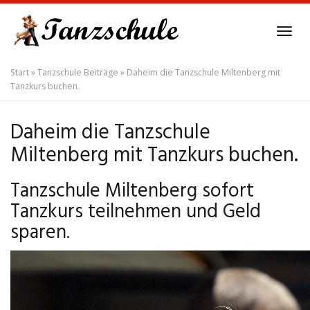
Skip
to
Tog
main
navi
content
Start
»
Tanzschule Beiträge
»
Daheim die Tanzschule Miltenberg mit
Tanzkurs buchen.
Daheim die Tanzschule
Miltenberg mit Tanzkurs buchen.
Tanzschule Miltenberg sofort
Tanzkurs teilnehmen und Geld
sparen.