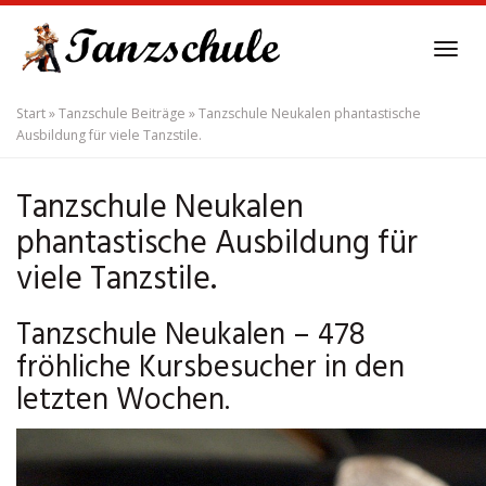
Skip
to
Tog
main
navi
content
Start
»
Tanzschule Beiträge
»
Tanzschule Neukalen phantastische
Ausbildung für viele Tanzstile.
Tanzschule Neukalen
phantastische Ausbildung für
viele Tanzstile.
Tanzschule Neukalen – 478
fröhliche Kursbesucher in den
letzten Wochen.