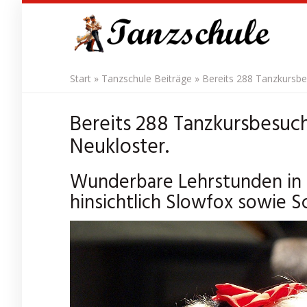
Skip
to
main
content
Start
»
Tanzschule Beiträge
»
Bereits 288 Tanzkursbe
Bereits 288 Tanzkursbesuc
Neukloster.
Wunderbare Lehrstunden in 
hinsichtlich Slowfox sowie Sc