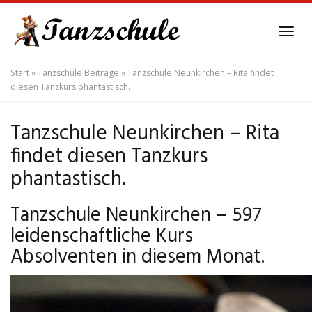
Skip
to
Tog
main
navi
content
Start
»
Tanzschule Beiträge
»
Tanzschule Neunkirchen – Rita findet
diesen Tanzkurs phantastisch.
Tanzschule Neunkirchen – Rita
findet diesen Tanzkurs
phantastisch.
Tanzschule Neunkirchen – 597
leidenschaftliche Kurs
Absolventen in diesem Monat.