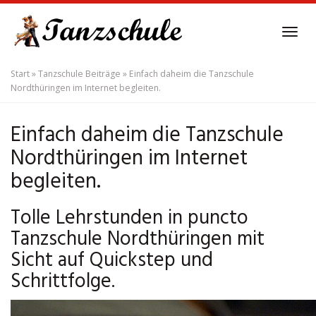
Skip
to
Tog
main
navi
content
Start
»
Tanzschule Beiträge
»
Einfach daheim die Tanzschule
Nordthüringen im Internet begleiten.
Einfach daheim die Tanzschule
Nordthüringen im Internet
begleiten.
Tolle Lehrstunden in puncto
Tanzschule Nordthüringen mit
Sicht auf Quickstep und
Schrittfolge.