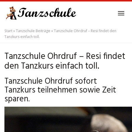
Skip
to
Tog
main
navi
content
Start
»
Tanzschule Beiträge
»
Tanzschule Ohrdruf – Resi findet den
Tanzkurs einfach toll.
Tanzschule Ohrdruf – Resi findet
den Tanzkurs einfach toll.
Tanzschule Ohrdruf sofort
Tanzkurs teilnehmen sowie Zeit
sparen.