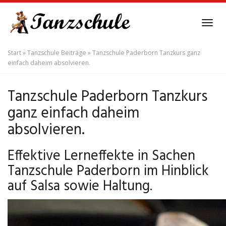
Skip
to
Tog
main
navi
content
Start
»
Tanzschule Beiträge
»
Tanzschule Paderborn Tanzkurs ganz
einfach daheim absolvieren.
Tanzschule Paderborn Tanzkurs
ganz einfach daheim
absolvieren.
Effektive Lerneffekte in Sachen
Tanzschule Paderborn im Hinblick
auf Salsa sowie Haltung.