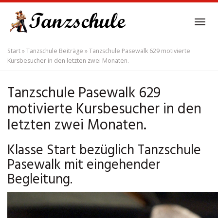
Skip
to
Tog
main
navi
content
Start
»
Tanzschule Beiträge
»
Tanzschule Pasewalk 629 motivierte
Kursbesucher in den letzten zwei Monaten.
Tanzschule Pasewalk 629
motivierte Kursbesucher in den
letzten zwei Monaten.
Klasse Start bezüglich Tanzschule
Pasewalk mit eingehender
Begleitung.