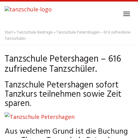
Skip
to
Tog
main
navi
content
Start
»
Tanzschule Beiträge
»
Tanzschule Petershagen – 616 zufriedene
Tanzschüler.
Tanzschule Petershagen – 616
zufriedene Tanzschüler.
Tanzschule Petershagen sofort
Tanzkurs teilnehmen sowie Zeit
sparen.
Aus welchem Grund ist die Buchung