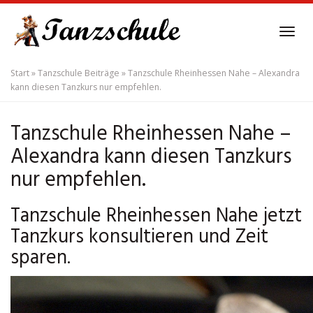
Skip
to
Tog
main
navi
content
Start
»
Tanzschule Beiträge
»
Tanzschule Rheinhessen Nahe – Alexandra
kann diesen Tanzkurs nur empfehlen.
Tanzschule Rheinhessen Nahe –
Alexandra kann diesen Tanzkurs
nur empfehlen.
Tanzschule Rheinhessen Nahe jetzt
Tanzkurs konsultieren und Zeit
sparen.