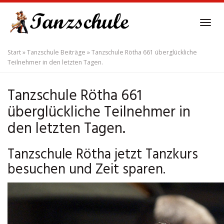
Skip
to
Tog
main
navi
content
Start
»
Tanzschule Beiträge
»
Tanzschule Rötha 661 überglückliche
Teilnehmer in den letzten Tagen.
Tanzschule Rötha 661
überglückliche Teilnehmer in
den letzten Tagen.
Tanzschule Rötha jetzt Tanzkurs
besuchen und Zeit sparen.