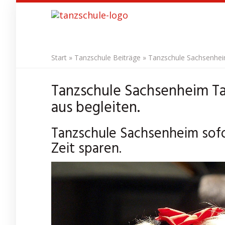
Skip
to
main
content
Start
»
Tanzschule Beiträge
»
Tanzschule Sachsenhei
Tanzschule Sachsenheim T
aus begleiten.
Tanzschule Sachsenheim sofo
Zeit sparen.