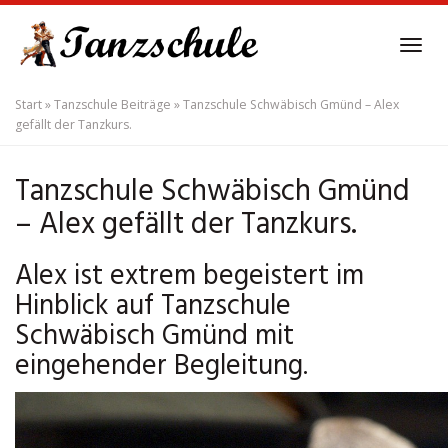
Skip
to
Tog
main
navi
content
Start
»
Tanzschule Beiträge
»
Tanzschule Schwäbisch Gmünd – Alex
gefällt der Tanzkurs.
Tanzschule Schwäbisch Gmünd
– Alex gefällt der Tanzkurs.
Alex ist extrem begeistert im
Hinblick auf Tanzschule
Schwäbisch Gmünd mit
eingehender Begleitung.