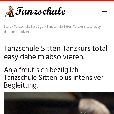
Skip
to
Tog
main
navi
content
Start
»
Tanzschule Beiträge
»
Tanzschule Sitten Tanzkurs total easy
daheim absolvieren.
Tanzschule Sitten Tanzkurs total
easy daheim absolvieren.
Anja freut sich bezüglich
Tanzschule Sitten plus intensiver
Begleitung.