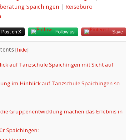
beratung Spaichingen
|
Reisebüro
n
Post on X
Follow us
Save
tents
[
hide
]
ck auf Tanzschule Spaichingen mit Sicht auf
ung im Hinblick auf Tanzschule Spaichingen so
die Gruppenentwicklung machen das Erlebnis in
ür Spaichingen:
paichingen: