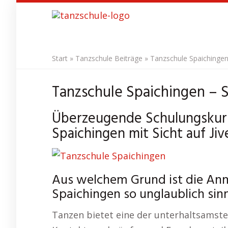
Skip
to
main
content
Start
»
Tanzschule Beiträge
»
Tanzschule Spaichingen
Tanzschule Spaichingen – S
Überzeugende Schulungskurse
Spaichingen mit Sicht auf Jiv
Aus welchem Grund ist die Anm
Spaichingen so unglaublich sin
Tanzen bietet eine der unterhaltsamste