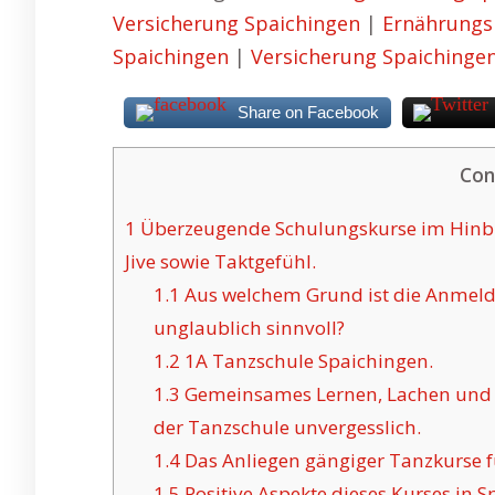
Versicherung Spaichingen
|
Ernährungs
Spaichingen
|
Versicherung Spaichinge
Share on Facebook
Con
1
Überzeugende Schulungskurse im Hinbli
Jive sowie Taktgefühl.
1.1
Aus welchem Grund ist die Anmeld
unglaublich sinnvoll?
1.2
1A Tanzschule Spaichingen.
1.3
Gemeinsames Lernen, Lachen und 
der Tanzschule unvergesslich.
1.4
Das Anliegen gängiger Tanzkurse f
1.5
Positive Aspekte dieses Kurses in S