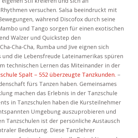
eigenen Stil kreieren und sich an
Rhythmen versuchen. Salsa beeindruckt mit
 Bewegungen, während Discofox durch seine
. Mambo und Tango sorgen für einen exotischen
rend Walzer und Quickstep den
Cha-Cha-Cha, Rumba und Jive eignen sich
s und die Lebensfreude Lateinamerikas spüren
em technischen Lernen das Miteinander in der
schule Spalt – 552 überzeugte Tanzkunden.
–
Leidenschaft fürs Tanzen haben. Gemeinsames
lung machen das Erlebnis in der Tanzschule
ents in Tanzschulen haben die Kursteilnehmer
r entspannten Umgebung auszuprobieren und
len Tanzschulen ist der persönliche Austausch
ntraler Bedeutung. Diese Tanzlehrer