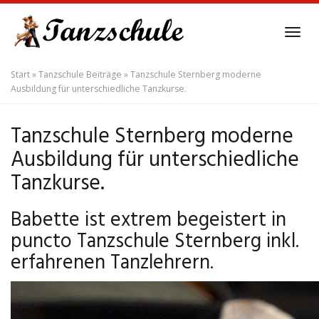
Skip
to
Tog
main
navi
content
Start
»
Tanzschule Beiträge
»
Tanzschule Sternberg moderne
Ausbildung für unterschiedliche Tanzkurse.
Tanzschule Sternberg moderne
Ausbildung für unterschiedliche
Tanzkurse.
Babette ist extrem begeistert in
puncto Tanzschule Sternberg inkl.
erfahrenen Tanzlehrern.