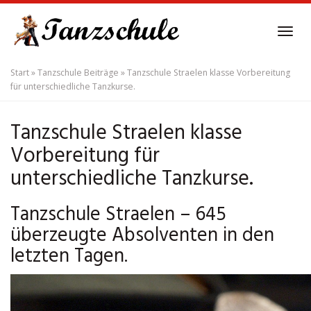
Skip
to
Tog
main
navi
content
Start
»
Tanzschule Beiträge
»
Tanzschule Straelen klasse Vorbereitung
für unterschiedliche Tanzkurse.
Tanzschule Straelen klasse
Vorbereitung für
unterschiedliche Tanzkurse.
Tanzschule Straelen – 645
überzeugte Absolventen in den
letzten Tagen.