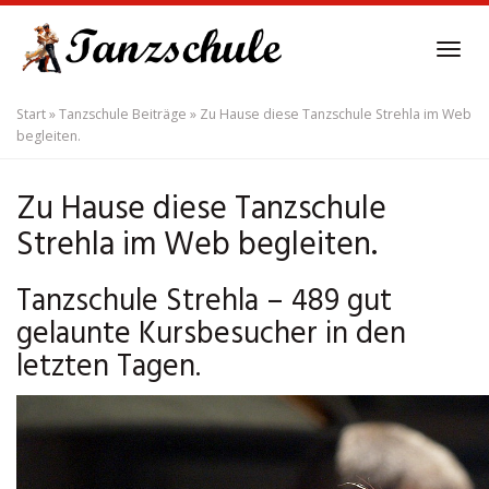
Skip
to
Tog
main
navi
content
Start
»
Tanzschule Beiträge
»
Zu Hause diese Tanzschule Strehla im Web
begleiten.
Zu Hause diese Tanzschule
Strehla im Web begleiten.
Tanzschule Strehla – 489 gut
gelaunte Kursbesucher in den
letzten Tagen.