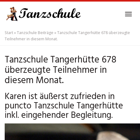
Skip
to
Tog
main
navi
content
Start
»
Tanzschule Beiträge
»
Tanzschule Tangerhütte 678 überzeugte
Teilnehmer in diesem Monat.
Tanzschule Tangerhütte 678
überzeugte Teilnehmer in
diesem Monat.
Karen ist äußerst zufrieden in
puncto Tanzschule Tangerhütte
inkl. eingehender Begleitung.