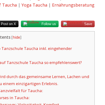
f Taucha
|
Yoga Taucha
|
Ernährungsberatung
Post on X
Follow us
Save
tents
[
hide
]
o Tanzschule Taucha inkl. eingehender
 auf Tanzschule Taucha so empfehlenswert?
 wird durch das gemeinsame Lernen, Lachen und
u einem einzigartigen Erlebnis.
anzvielfalt für Taucha:
rses in Taucha:
rgangs: Vielseitigkeit, Komfort.