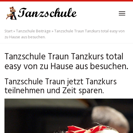
Skip
to
Tog
main
navi
content
Start
»
Tanzschule Beiträge
»
Tanzschule Traun Tanzkurs total easy von
zu Hause aus besuchen.
Tanzschule Traun Tanzkurs total
easy von zu Hause aus besuchen.
Tanzschule Traun jetzt Tanzkurs
teilnehmen und Zeit sparen.